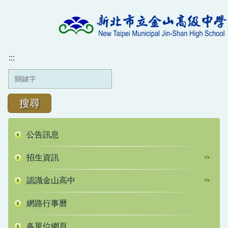
跳
到
主
要
內
:::
容
區
搜尋
公告訊息
招生資訊
認識金山高中
網路行事曆
各單位網頁