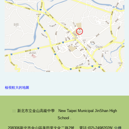
檢視較大的地圖
:::
新北市立金山高級中學 New Taipei Municipal JinShan High
School .
208306新北市金山區美田里文化二路2號 電話:(02)-24982028(
分機