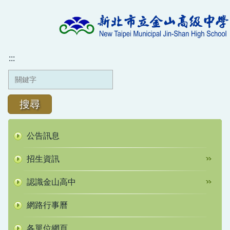
跳
到
主
要
內
:::
容
區
搜尋
公告訊息
招生資訊
認識金山高中
網路行事曆
各單位網頁