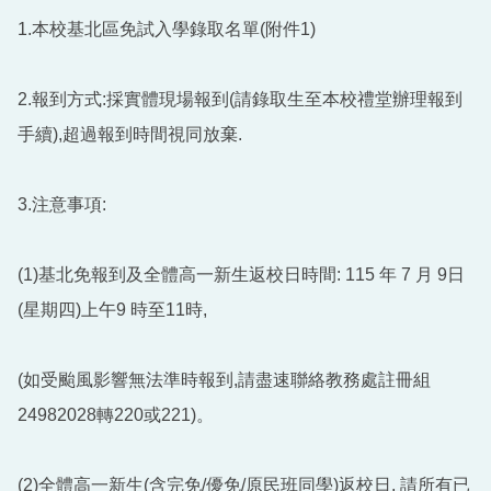
1.本校基北區免試入學錄取名單(附件1)
2.報到方式:採實體現場報到(請錄取生至本校禮堂辦理報到
手續),超過報到時間視同放棄.
3.注意事項:
(1)基北免報到及全體高一新生返校日時間: 115 年 7 月 9日
(星期四)上午9 時至11時,
(如受颱風影響無法準時報到,請盡速聯絡教務處註冊組
24982028轉220或221)。
(2)全體高一新生(含完免/優免/原民班同學)返校日, 請所有已