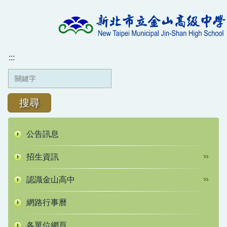
跳
到
主
要
內
:::
容
區
搜尋
公告訊息
招生資訊
認識金山高中
網路行事曆
各單位網頁