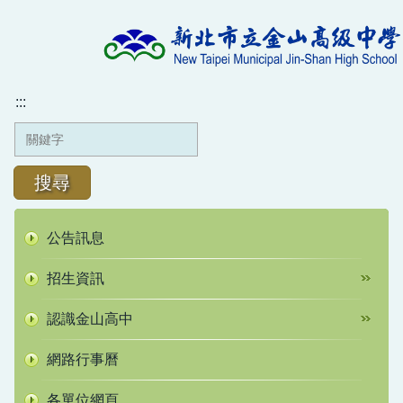
跳
到
主
要
內
:::
容
區
搜尋
公告訊息
招生資訊
認識金山高中
網路行事曆
各單位網頁