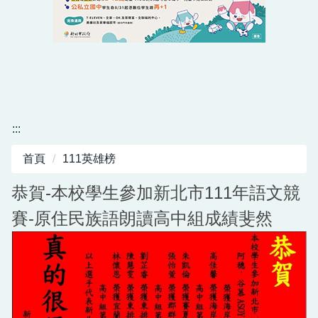
:::
首頁
111英雄榜
恭賀-本校學生參加新北市111年語文競
賽-原住民族語朗讀高中組成績斐然