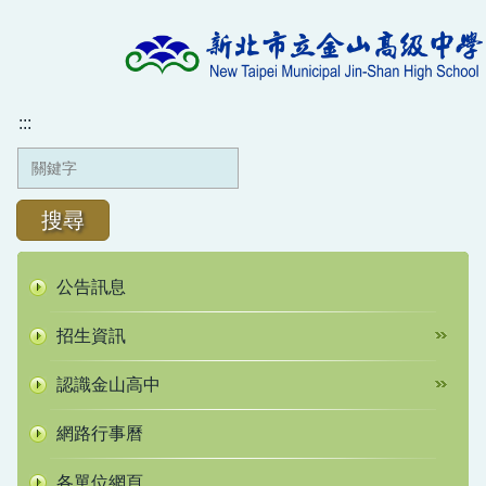
跳
到
主
要
內
:::
容
區
搜尋
公告訊息
招生資訊
認識金山高中
網路行事曆
各單位網頁