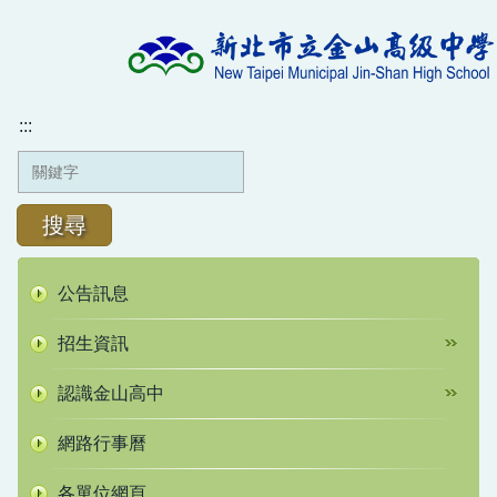
跳
到
主
要
內
:::
容
區
搜尋
公告訊息
招生資訊
認識金山高中
網路行事曆
各單位網頁